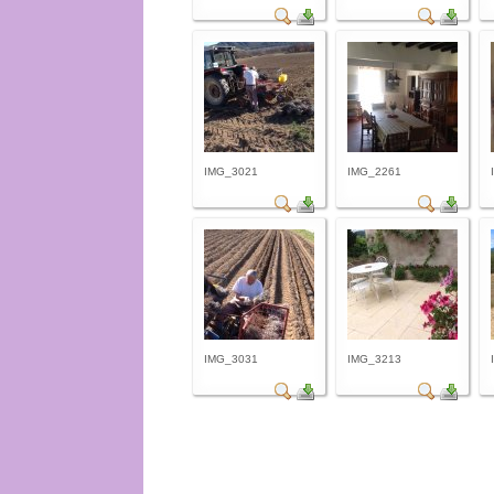
IMG_3021
IMG_2261
IMG_3031
IMG_3213