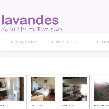
É
NOS PARTENAIRES
TOURISME ET SERVICES
DISPON
IMG_2220
IMG_2218
IMG_2260
FullSizeRend