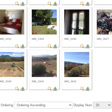
IMG_2221
IMG_2304
IMG_2262
IMG_3027
IMG_3326
IMG_3342
IMG_3642
Ordering
Display Num